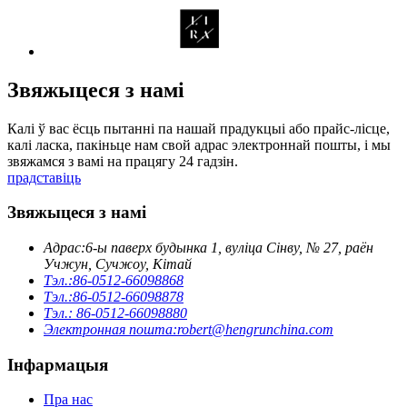
Звяжыцеся з намі
Калі ў вас ёсць пытанні па нашай прадукцыі або прайс-лісце,
калі ласка, пакіньце нам свой адрас электроннай пошты, і мы
звяжамся з вамі на працягу 24 гадзін.
прадставіць
Звяжыцеся з намі
Адрас:
6-ы паверх будынка 1, вуліца Сінву, № 27, раён
Учжун, Сучжоу, Кітай
Тэл.:
86-0512-66098868
Тэл.:
86-0512-66098878
Тэл.: 86-0512-66098880
Электронная пошта:
robert@hengrunchina.com
Інфармацыя
Пра нас