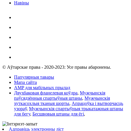
Навіны
© Аўтарскае права - 2020-2023: Усе правы абаронены.
Папулярныя тавары
Мапа сайта
AMP для мабільных прылад
Двухбаковая фланелевая коўдра
,
Мужчынскія
паўсядзённыя спартыўныя штаны
,
Мужчынскія
хуткасохлыя тканыя шорты
,
Апрацоўка і вытворчасць
узораў
,
Мужчынскія спартыўныя трыкатажныя штаны
для бегу
,
Бесшвовыя штаны для ёгі
,
Адправіць электронны ліст