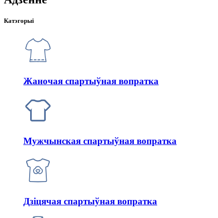
Катэгорыі
Жаночая спартыўная вопратка
Мужчынская спартыўная вопратка
Дзіцячая спартыўная вопратка