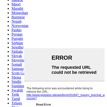
Maori
Marathi
Mongolian
Burmese
Nepali
Norwegian
Pashto
Persian
Punjabi
Serbian
Sesotho
Sinhala
Slovak
Slovenian
Somali
Samoan
Scots Gaelic
Shona
Sindhi
Sundanese
Swahili
Tajik
Tamil
Telugu