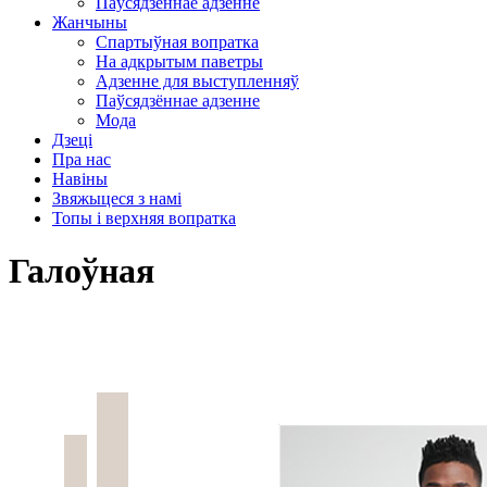
Паўсядзённае адзенне
Жанчыны
Спартыўная вопратка
На адкрытым паветры
Адзенне для выступленняў
Паўсядзённае адзенне
Мода
Дзеці
Пра нас
Навіны
Звяжыцеся з намі
Топы і верхняя вопратка
Галоўная