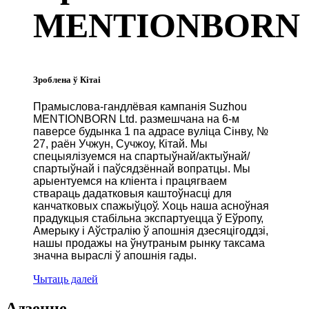
MENTIONBORN
Зроблена ў Кітаі
Прамыслова-гандлёвая кампанія Suzhou
MENTIONBORN Ltd. размешчана на 6-м
паверсе будынка 1 па адрасе вуліца Сінву, №
27, раён Учжун, Сучжоу, Кітай. Мы
спецыялізуемся на спартыўнай/актыўнай/
спартыўнай і паўсядзённай вопратцы. Мы
арыентуемся на кліента і працягваем
ствараць дадатковыя каштоўнасці для
канчатковых спажыўцоў. Хоць наша асноўная
прадукцыя стабільна экспартуецца ў Еўропу,
Амерыку і Аўстралію ў апошнія дзесяцігоддзі,
нашы продажы на ўнутраным рынку таксама
значна выраслі ў апошнія гады.
Чытаць далей
Адзенне