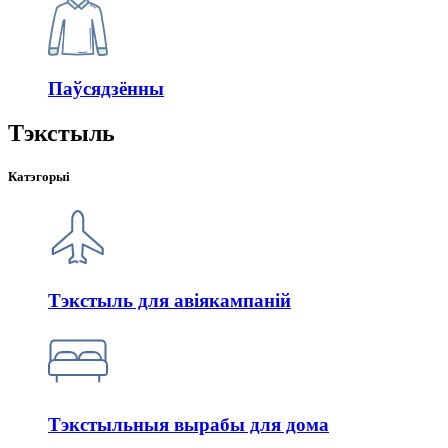
Паўсядзённы
Тэкстыль
Катэгорыі
Тэкстыль для авіякампаній
Тэкстыльныя вырабы для дома