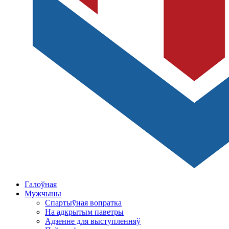
Галоўная
Мужчыны
Спартыўная вопратка
На адкрытым паветры
Адзенне для выступленняў